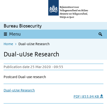
Skip to main content
Skip to main navigation
Rijksinstituut voor
Volksgezondheid en Milieu
Ministerie van Volksgezondheid,
Welzijn en Sport
Bureau Biosecurity
S
Menu
Home
Dual-uUse Research
Dual-uUse Research
Publication date 25 Mar 2020 - 09:55
Postcard Dual-use research
Dual-uUse Research
PDF | 853.94 KB