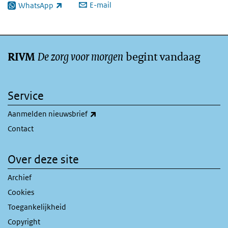
E-mail
WhatsApp
(externe link)
De zorg voor morgen
begint vandaag
RIVM
Service
(externe link)
Aanmelden nieuwsbrief
Contact
Over deze site
Archief
Cookies
Toegankelijkheid
Copyright