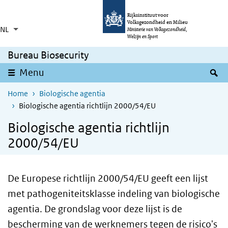
Overslaan en naar de inhoud gaan
Direct naar de hoofdnavigatie
Rijksinstituut voor
Volksgezondheid en Milieu
NL
Taalkeuze
Ingeklapt
Ministerie van Volksgezondheid,
Aanvullende acties weergeven
Welzijn en Sport
Bureau Biosecurity
Z
Menu
Home
Biologische agentia
Biologische agentia richtlijn 2000/54/EU
Biologische agentia richtlijn
2000/54/EU
De Europese richtlijn 2000/54/
EU
geeft een lijst
met pathogeniteitsklasse indeling van biologische
agentia. De grondslag voor deze lijst is de
bescherming van de werknemers tegen de risico's