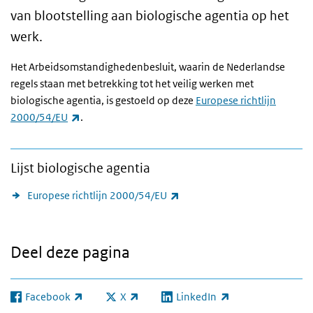
van blootstelling aan biologische agentia op het
werk.
Het Arbeidsomstandighedenbesluit, waarin de Nederlandse
regels staan met betrekking tot het veilig werken met
biologische agentia, is gestoeld op deze
Europese richtlijn
(externe link)
2000/54/EU
.
Lijst biologische agentia
(externe link)
Europese richtlijn 2000/54/EU
Deel deze pagina
Facebook
X
LinkedIn
(externe link)
(externe link)
(externe link)