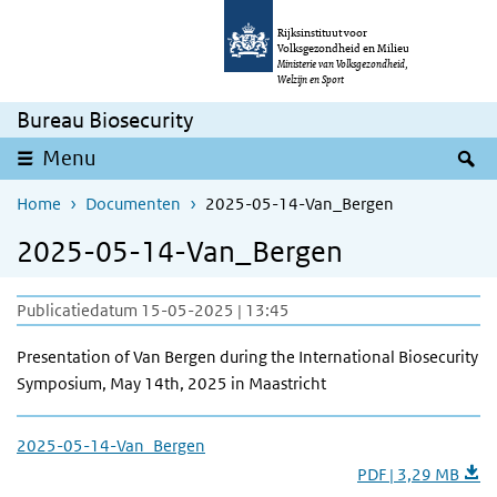
Overslaan en naar de inhoud gaan
Direct naar de hoofdnavigatie
Rijksinstituut voor
Volksgezondheid en Milieu
Ministerie van Volksgezondheid,
Welzijn en Sport
Bureau Biosecurity
Z
Menu
Home
Documenten
2025-05-14-Van_Bergen
2025-05-14-Van_Bergen
Publicatiedatum 15-05-2025 | 13:45
Presentation of Van Bergen during the International Biosecurity
Symposium, May 14th, 2025 in Maastricht
2025-05-14-Van_Bergen
PDF | 3,29 MB