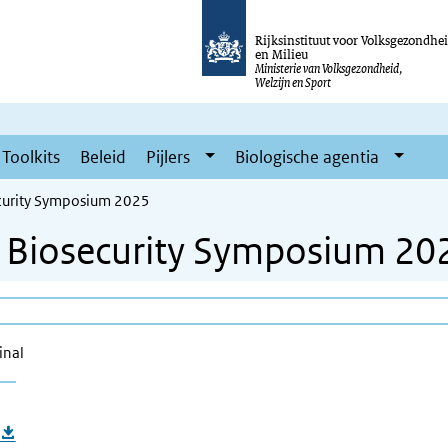
Rijksinstituut voor Volksgezondhe
en Milieu
Ministerie van Volksgezondheid,
Welzijn en Sport
Toolkits
Beleid
Pijlers
Biologische agentia
ecurity Symposium 2025
l Biosecurity Symposium 20
inal