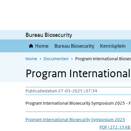
Overslaan en naar de inhoud gaan
Direct naar de hoofdnavigatie
Bureau Biosecurity
Home
Bureau Biosecurity
Kennisplein
Home
Documenten
Program International Bios
Program Internationa
Publicatiedatum 27-03-2025 | 07:34
Program International Biosecurity Symposium 2025 - F
Program International Biosecurity Symposium 2025
PDF | 272,13 kB