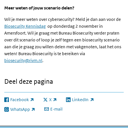
Meer weten of jouw scenario delen?
Wil je meer weten over cybersecurity? Meld je dan aan voor de
Biosecurity Kennisdag
op donderdag 2 november in
Amersfoort. Wil je graag met Bureau Biosecurity verder praten
over dit scenario of loop je zelf tegen een biosecurity scenario
aan die je graag zou willen delen met vakgenoten, laat het ons
weten! Bureau Biosecurity is te bereiken via
biosecurity@rivm.nl
.
Deel deze pagina
Facebook
X
LinkedIn
(externe link)
(externe link)
(externe link)
E-mail
WhatsApp
(externe link)