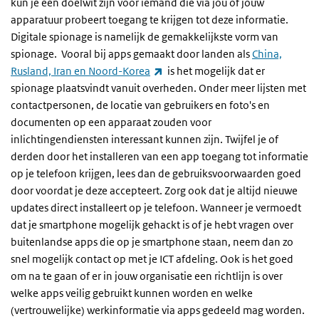
kun je een doelwit zijn voor iemand die via jou of jouw
apparatuur probeert toegang te krijgen tot deze informatie.
Digitale spionage is namelijk de gemakkelijkste vorm van
spionage. Vooral bij apps gemaakt door landen als
China,
(externe link)
Rusland, Iran en Noord-Korea
is het mogelijk dat er
spionage plaatsvindt vanuit overheden. Onder meer lijsten met
contactpersonen, de locatie van gebruikers en foto's en
documenten op een apparaat zouden voor
inlichtingendiensten interessant kunnen zijn. Twijfel je of
derden door het installeren van een app toegang tot informatie
op je telefoon krijgen, lees dan de gebruiksvoorwaarden goed
door voordat je deze accepteert. Zorg ook dat je altijd nieuwe
updates direct installeert op je telefoon. Wanneer je vermoedt
dat je smartphone mogelijk gehackt is of je hebt vragen over
buitenlandse apps die op je smartphone staan, neem dan zo
snel mogelijk contact op met je ICT afdeling. Ook is het goed
om na te gaan of er in jouw organisatie een richtlijn is over
welke apps veilig gebruikt kunnen worden en welke
(vertrouwelijke) werkinformatie via apps gedeeld mag worden.