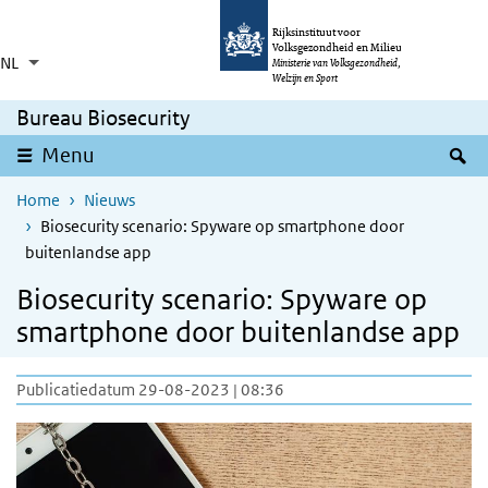
Overslaan en naar de inhoud gaan
Direct naar de hoofdnavigatie
Rijksinstituut voor
Volksgezondheid en Milieu
NL
Taalkeuze
Ingeklapt
Ministerie van Volksgezondheid,
Aanvullende acties weergeven
Welzijn en Sport
Bureau Biosecurity
Z
Menu
Home
Nieuws
Biosecurity scenario: Spyware op smartphone door
buitenlandse app
Biosecurity scenario: Spyware op
smartphone door buitenlandse app
Publicatiedatum 29-08-2023 | 08:36