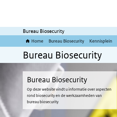
Overslaan en naar de inhoud gaan
Direct naar de hoofdnavigatie
Bureau Biosecurity
Home
Bureau Biosecurity
Kennisplein
Bureau Biosecurity
Bureau Biosecurity
Op deze website vindt u informatie over aspecten
rond biosecurity en de werkzaamheden van
bureau biosecurity