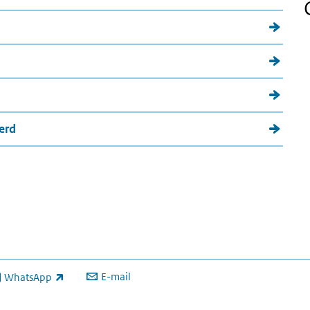
erd
E-mail
WhatsApp
xterne link)