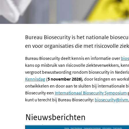
Bureau Biosecurity is het nationale biosec
en voor organisaties die met risicovolle zi
Bureau Biosecurity deelt kennis en informatie over
bios
kans op misbruik van risicovolle ziekteverwekkers, ken
vergroot bewustwording rondom biosecurity in Nederla
Kennisdag
(
5 november 2026)
, door lezingen en work
ontwikkelen en door aan te sluiten bij internationale b
Biosecurity een
Internationaal Biosecurity Symposium
g
kunt u terecht bij Bureau Biosecurity:
biosecurity@rivm.
Nieuwsberichten