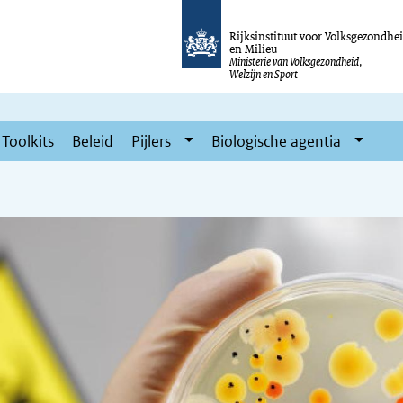
Rijksinstituut voor Volksgezondhe
en Milieu
Ministerie van Volksgezondheid,
Welzijn en Sport
Toolkits
Beleid
Pijlers
Biologische agentia