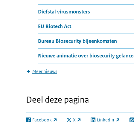
Meer nieuws
Diefstal virusmonsters
EU Biotech Act
Bureau Biosecurity bijeenkomsten
Nieuwe animatie over biosecurity gelance
Meer nieuws
Deel deze pagina
Facebook
X
LinkedIn
(externe link)
(externe link)
(externe link)
(e