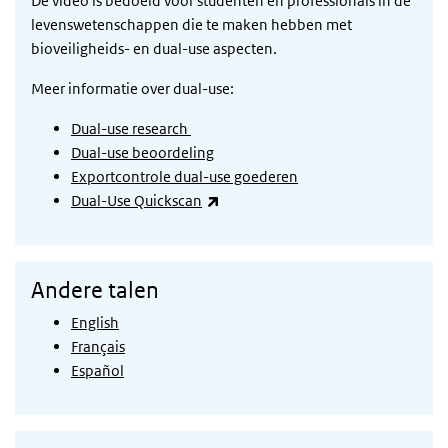
De video is bedoeld voor studenten en professionals in de
levenswetenschappen die te maken hebben met
bioveiligheids- en dual-use aspecten.
Meer informatie over dual-use:
Dual-use research
Dual-use beoordeling
Exportcontrole dual-use goederen
(externe link)
Dual-Use Quickscan
Andere talen
English
Français
Español