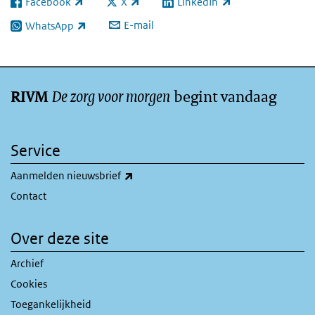
Facebook
X
LinkedIn
(externe link)
(externe link)
(externe link)
E-mail
WhatsApp
(externe link)
De zorg voor morgen
begint vandaag
RIVM
Service
(externe link)
Aanmelden nieuwsbrief
Contact
Over deze site
Archief
Cookies
Toegankelijkheid